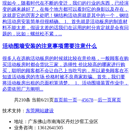
现如今，随着时代在不断的变迁，我们的行业的东西，已经演
变的越来越好了，在每个地方都可以看到它的身影以及存在，
这就是它的厉害之处吧！钢结构活动房就是其中的一个，钢结
构活动房安装简单但很精确。 1、首先就是活动板房的制造材
料不能太差，假设太差的话我们在运用的时分肯定就是会有问
题的，比如：螺丝松不紧，...
活动围墙安装的注意事项需要注意什么
很多人在选购活动板房的时候就比较在意价格，一般顾客在购
买活动板房时都会货比三家，选择性 价比较高的哪家进行购
买，聪明的顾客都不会让自己上当吃亏的，所以避免顾客在不
知道活动板房的市场 价格时被不良商家欺骗。首先，我们要
将活动板房出租的总面积算清楚。 1、活动围墙装置作业中，
必需依照厂方阐明...
共210条 当前6/21页
首页
前一页
···
4
5
6
7
8
···
后一页
尾页
技术支持：
东莞网站建设
地址：广东佛山市南海区丹灶沙窖工业区
业务咨询：13612641505