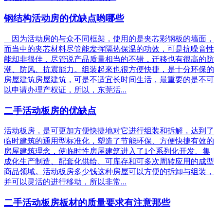
钢结构活动房的优缺点哟哪些
因为活动房的与众不同框架，使用的是夹芯彩钢板的墙面，
而当中的夹芯材料尽管能发挥隔热保温的功效，可是抗噪音性
能却非很佳，尽管说产品质量相当的不错，迁移也有很高的防
潮、防风、抗震能力。组装起來也很方便快捷，是十分环保的
房屋建筑房屋建筑，可是不适宜长时间生活，最重要的是不可
以申请办理产权证，所以，东莞活...
二手活动板房的优缺点
活动板房，是可更加方便快捷地对它进行组装和拆解，达到了
临时建筑的通用型标准化，塑造了节能环保、方便快捷有效的
房屋建筑理念，使临时性房屋建筑进入了1个系列化开发、集
成化生产制造、配套化供给、可库存和可多次周转应用的成型
商品领域。活动板房多少钱这种房屋可以方便的拆卸与组装，
并可以灵活的进行移动，所以非常...
二手活动板房板材的质量要求有注意那些