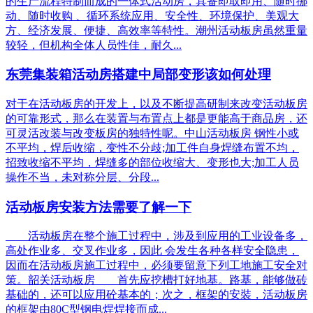
的生产流程特制而成的一体式活动房，具备即取即用、随时挪
动、随时收购 、循环系统应用、安全性、环境保护、美观大
方、经济发展、便捷、高效率等特性。潮州活动板房虽然重量
较轻，但机构全体人员性佳，耐久...
东莞集装箱活动房搭建中局部变形该如何处理
对于在活动板房的开发上，以及不断提高研制来改变活动板房
的可靠形式，那么在装置与布置点上都是更能高于商品房，还
可灵活改装与改变板房的独特性呢。中山活动板房 钢性小或
不平均，焊后收缩，变性不分歧;加工件自身焊缝布置不均，
招致收缩不平均，焊缝多的部位收缩大、变形也大;加工人员
操作不当，未对称分层、分段...
活动板房安装方法需要了解一下
活动板房在整个施工过程中，涉及到应用的工业设备多，
高处作业多、交叉作业多，因此 会发生各种各样安全隐患，
因而在活动板房施工过程中，必须要留意下列工地施工安全对
策。韶关活动板房 首先应挖槽打好地基。路基，能够做砖
基础的，还可以应用砼基本的；次之，框架的安裝，活动板房
的框架由80C型钢电焊焊接而成...