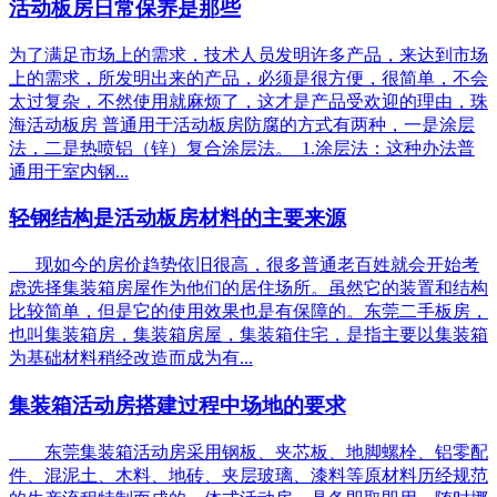
活动板房日常保养是那些
为了满足市场上的需求，技术人员发明许多产品，来达到市场
上的需求，所发明出来的产品，必须是很方便，很简单，不会
太过复杂，不然使用就麻烦了，这才是产品受欢迎的理由，珠
海活动板房 普通用于活动板房防腐的方式有两种，一是涂层
法，二是热喷铝（锌）复合涂层法。 1.涂层法：这种办法普
通用于室内钢...
轻钢结构是活动板房材料的主要来源
现如今的房价趋势依旧很高，很多普通老百姓就会开始考
虑选择集装箱房屋作为他们的居住场所。虽然它的装置和结构
比较简单，但是它的使用效果也是有保障的。东莞二手板房，
也叫集装箱房，集装箱房屋，集装箱住宅，是指主要以集装箱
为基础材料稍经改造而成为有...
集装箱活动房搭建过程中场地的要求
东莞集装箱活动房采用钢板、夹芯板、地脚螺栓、铝零配
件、混泥土、木料、地砖、夹层玻璃、漆料等原材料历经规范