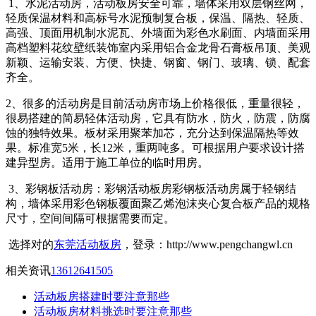
1、水泥活动房，活动板房安全可靠，墙体采用双层钢丝网，
轻质保温材料和高标号水泥预制复合板，保温、隔热、轻质、
高强、顶面用机制水泥瓦、外墙面为彩色水刷面、内墙面采用
高档塑料花纹壁纸装饰室内采用铝合金龙骨石膏板吊顶、美观
新颖、运输安装、方便、快捷、钢窗、钢门、玻璃、锁、配套
齐全。
2、很多的活动房是目前活动房市场上价格很低，重量很轻，
很易搭建的简易轻体活动房，它具有防水，防火，防震，防腐
蚀的独特效果。板材采用聚苯加芯，充分达到保温隔热等效
果。标准宽5米，长12米，重两吨多。可根据用户要求设计搭
建异型房。适用于施工单位的临时用房。
3、彩钢板活动房：彩钢活动板房彩钢板活动房属于轻钢结
构，墙体采用彩色钢板覆面聚乙烯泡沫夹心复合板产品的规格
尺寸，空间间隔可根据需要而定。
选择对的
东莞活动板房
，登录：http://www.pengchangwl.cn
相关资讯
13612641505
活动板房搭建时要注意那些
活动板房材料挑选时要注意那些