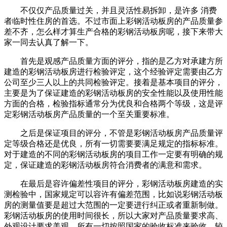
不仅仅产品质量过关，并且灵活性易拆卸，是许多 消费
者临时性住房的首选。不过市面上彩钢活动板房的产品质量参
差不齐，怎么样才算生产合格的彩钢活动板房呢，接下来带大
家一同去认真了解一下。
首先是观感产品质量方面的评分，指的是乙方对承建方所
建造的彩钢活动板房进行检验评定，这个经验评定需要由乙方
公司至少三人以上的共同检验评定。接着是基本项目的评分，
主要是为了保证建造的彩钢活动板房的安全性能以及使用性能
方面的合格，检验指标通常分为优良和合格两个等级，这是评
定彩钢活动板房产品质量的一个至关重要标准。
之后是保证项目的评分，不管是彩钢活动板房产品质量评
定等级合格还是优良，所有一切需要要满足规定的指标标准。
对于建造的不同的彩钢活动板房的项目工作一定要有明确的规
定，保证建造的彩钢活动板房符合消费者的满意和需求。
在最后是容许偏差性项目的评分，彩钢活动板房建造的实
测检验中，国家规定可以容许有偏差范围，比如说彩钢活动板
房的测量值要是超过大范围的一定要进行纠正或者重新制做。
彩钢活动板房的使用时间很长，所以大家对产品质量要求高、
外观设计要求美观，所有一切按照国家的验收标准来验收，较